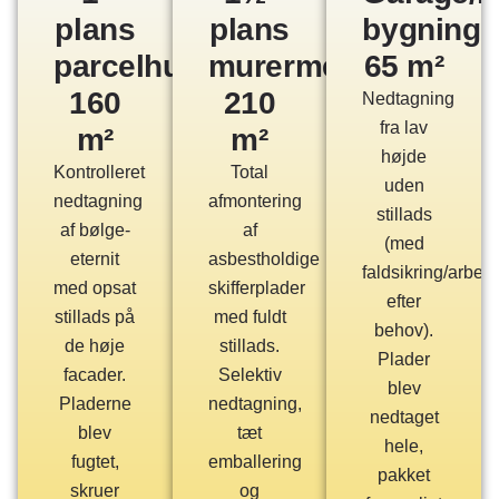
plans
plans
bygning,
parcelhus,
murermestervilla,
65 m²
160
210
Nedtagning
fra lav
m²
m²
højde
Kontrolleret
Total
uden
nedtagning
afmontering
stillads
af bølge-
af
(med
eternit
asbestholdige
faldsikring/arbej
med opsat
skifferplader
efter
stillads på
med fuldt
behov).
de høje
stillads.
Plader
facader.
Selektiv
blev
Pladerne
nedtagning,
nedtaget
blev
tæt
hele,
fugtet,
emballering
pakket
skruer
og