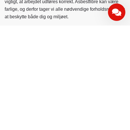
vigtigt, at arbejdet udføres korrekt. Asbestfibre kan være
farlige, og derfor tager vi alle nødvendige forholdsregler for
at beskytte både dig og miljøet.
Prisen for
nedtagning af asbest tag
afhænger af flere
faktorer:
Tagets størrelse
Tilgængelighed og arbejdsmiljø
Eventuel opbevaring og bortskaffelse af
asbestmaterialer
Brug beregneren her på siden for at få en hurtig
prisvurdering – og ønsker du, at vi kommer og tager en
grundig vurdering, så hjælper vi gerne.
Få tilbud
Kontakt os