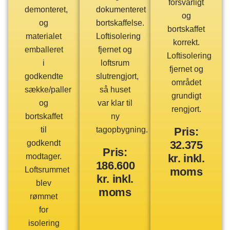
forsvarligt
demonteret,
dokumenteret
og
og
bortskaffelse.
bortskaffet
materialet
Loftisolering
korrekt.
emballeret
fjernet og
Loftisolering
i
loftsrum
fjernet og
godkendte
slutrengjort,
området
sække/paller
så huset
grundigt
og
var klar til
rengjort.
bortskaffet
ny
til
tagopbygning.
Pris:
godkendt
32.375
Pris:
modtager.
kr. inkl.
186.600
Loftsrummet
moms
kr. inkl.
blev
moms
rømmet
for
isolering