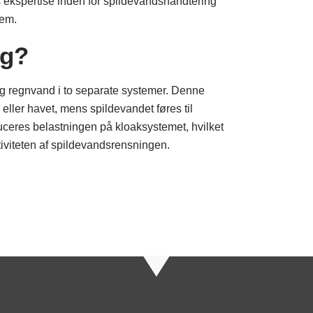
s ekspertise inden for spildevandshåndtering
tem.
ng?
g regnvand i to separate systemer. Denne
 eller havet, mens spildevandet føres til
uceres belastningen på kloaksystemet, hvilket
tiviteten af spildevandsrensningen.