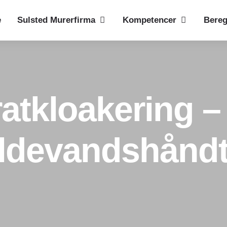
e
Sulsted Murerfirma
Kompetencer
Bereg
ratkloakering –
pildevandshånd