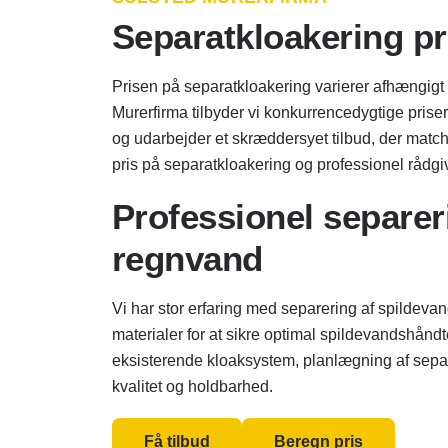
Separatkloakering pr
Prisen på separatkloakering varierer afhængigt
Murerfirma tilbyder vi konkurrencedygtige prise
og udarbejder et skræddersyet tilbud, der match
pris på separatkloakering og professionel rådgi
Professionel separer
regnvand
Vi har stor erfaring med separering af spildev
materialer for at sikre optimal spildevandshåndt
eksisterende kloaksystem, planlægning af separ
kvalitet og holdbarhed.
Få tilbud
Beregn pris