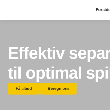
Forsid
Effektiv sepa
til optimal s
Få tilbud
Beregn pris