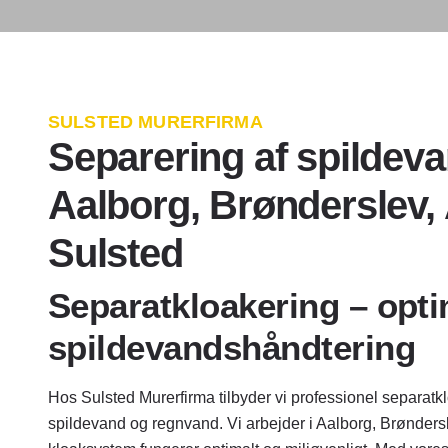
SULSTED MURERFIRMA
Separering af spildev
Aalborg, Brønderslev,
Sulsted
Separatkloakering – opti
spildevandshåndtering
Hos Sulsted Murerfirma tilbyder vi professionel separatkl
spildevand og regnvand. Vi arbejder i Aalborg, Brøndersl