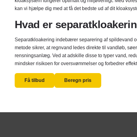
kloaksystem fungerer optimalt og miljøvenligt. Med vore
kan vi hjælpe dig med at få det bedste ud af dit kloaksys
Hvad er separatkloakeri
Separatkloakering indebærer separering af spildevand o
metode sikrer, at regnvand ledes direkte til vandløb, søer
rensningsanlæg. Ved at adskille disse to typer vand, red
mindsker risikoen for oversvømmelser og forbedrer effek
Få tilbud
Beregn pris