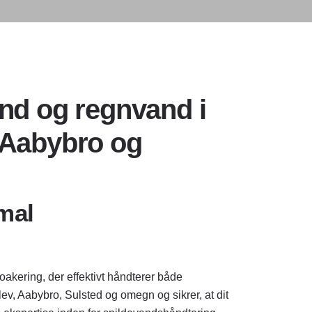
and og regnvand i
 Aabybro og
mal
oakering, der effektivt håndterer både
ev, Aabybro, Sulsted og omegn og sikrer, at dit