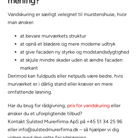
mening?
Vandskuring er særligt velegnet til murstenshuse, hvor
man ønsker:
at bevare murværkets struktur
at opnå et blødere og mere moderne udtryk
at give facaden ny styrke og modstandsdygtighed
at skjule mindre skader uden at ændre facaden
markant
Derimod kan fuldpuds eller netpuds være bedre, hvis
murværket er i dårlig stand eller kræver en mere
omfattende løsning.
Har du brug for rådgivning,
pris for vandskuring
eller
ønsker du et uforpligtende tilbud?
Kontakt Sulsted Murerfirma ApS på +45 51 34 25 96
eller
info@sulstedmurerfirma.dk
– så hjælper vi dig
videre med den rette facadeløsning.