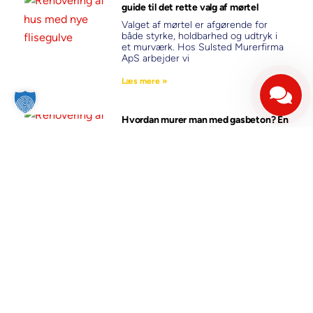
guide til det rette valg af mørtel
Valget af mørtel er afgørende for
både styrke, holdbarhed og udtryk i
et murværk. Hos Sulsted Murerfirma
ApS arbejder vi
Læs mere »
Hvordan murer man med gasbeton? En
praktisk og faglig guide
Gasbeton – også kaldet porebeton –
er et let og fleksibelt byggemateriale,
der ofte bruges til skillevægge,
indervægge og mindre
Læs mere »
Sådan murer man med fundablokke –
en komplet og fagligt korrekt guide
Hos Sulsted Murerfirma ApS udfører
vi dagligt murerarbejde, hvor
fundablokke indgår som en central
del af konstruktionen. Fundablokke