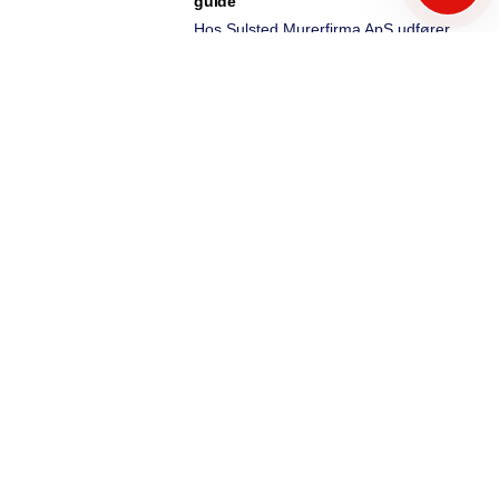
guide
Hos Sulsted Murerfirma ApS udfører
vi dagligt murerarbejde, hvor
fundablokke indgår som en central
del af konstruktionen. Fundablokke
bruges typisk
Læs mere »
Hvad koster støbning af
fundament? Tekniske forhold og
prisvariationer
Støbning af fundament omfatter flere
tekniske processer, som varierer
afhængigt af projektets størrelse,
krav og jordbundsforhold. Formålet
med et fundament
Læs mere »
Hvor længe skal vandskuring tørre
før maling – og hvad påvirker
tørretiden?
Tørretiden for vandskuring er en